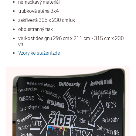
nemačkavý materiál
trubková stěna 3x4
zakřivená 305 x 230 cm luk
oboustranný tisk
velikost designu 296 cm x 211 cm - 315 cm x 230
cm
Vzory ke staženi zde