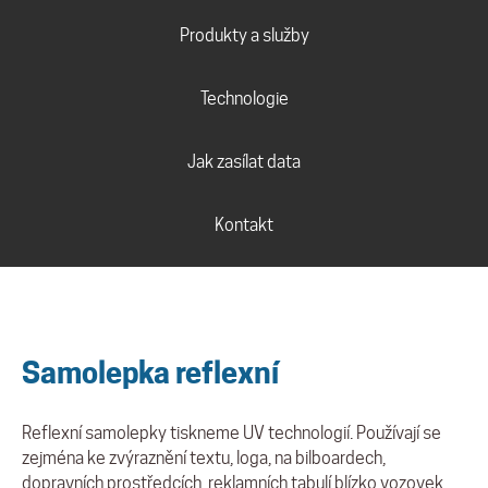
Produkty a služby
Technologie
Jak zasílat data
Kontakt
Samolepka reflexní
Reflexní samolepky
tiskneme UV technologií. Používají se
zejména ke zvýraznění textu, loga, na bilboardech,
dopravních prostředcích, reklamních tabulí blízko vozovek.