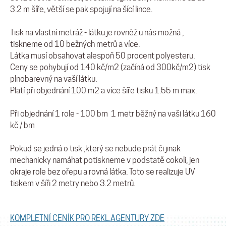
3.2 m šíře, větší se pak spojují na šící lince.
Tisk na vlastní metráž - látku je rovněž u nás možná ,
tiskneme od 10 bežných metrů a více.
Látka musí obsahovat alespoň 50 procent polyesteru.
Ceny se pohybují od 140 kč/m2 (začíná od 300kč/m2) tisk
plnobarevný na vaší látku.
Platí při objednání 100 m2 a více šíře tisku 1.55 m max.
Při objednání 1 role - 100 bm 1 metr běžný na vaši látku 160
kč / bm
Pokud se jedná o tisk ,který se nebude prát či jinak
mechanicky namáhat potiskneme v podstatě cokoli, jen
okraje role bez ořepu a rovná látka. Toto se realizuje UV
tiskem v šíři 2 metry nebo 3.2 metrů.
KOMPLETNÍ CENÍK PRO REKL.AGENTURY ZDE