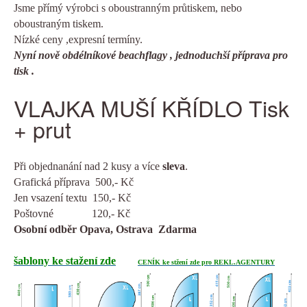
Jsme přímý výrobci s oboustranným průtiskem, nebo
oboustraným tiskem.
Nízké ceny ,expresní termíny.
Nyní nově obdélníkové beachflagy , jednoduchší příprava pro
tisk .
VLAJKA MUŠÍ KŘÍDLO Tisk
+ prut
Při objednanání nad 2 kusy a více
sleva
.
Grafická příprava 500,- Kč
Jen vsazení textu 150,- Kč
Poštovné 120,- Kč
Osobní odběr Opava, Ostrava Zdarma
šablony ke stažení zde
CENÍK ke stžení zde pro REKL.AGENTURY